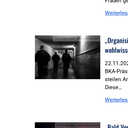
Frauen ge
Weiterle
„Organis
Foto:Foto: ysuel - stock.adobe.com
wohlwiss
22.11.2
BKA-Präs
steilen A
Diese…
Weiterle
„Bald Ve
Foto:Foto: Mia - stock.adobe.com