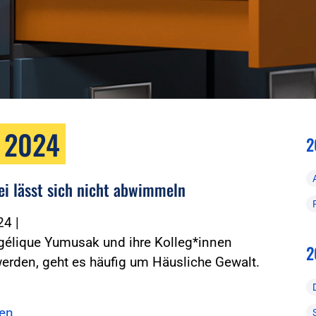
r 2024
2
zei lässt sich nicht abwimmeln
024
|
élique Yumusak und ihre Kolleg*innen
2
erden, geht es häufig um Häusliche Gewalt.
sen