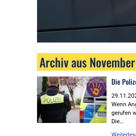
Archiv aus Novembe
Die Poli
Foto:Foto: Pixabay/Canva
29.11.2
Wenn Ang
gerufen w
Die…
Weiterle