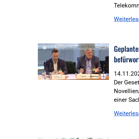
Telekomm
Weiterle
Geplante
Foto:Foto: Screenshot Bundestag live
befürwor
14.11.2
Der Geset
Novellie
einer Sa
Weiterle