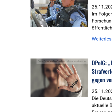
25.11.2
Im Folgen
Forschun
öffentlic
Weiterle
DPolG: „
Foto:Foto: VadimGuzhva - stock.adobe.com
Strafver
gegen ve
25.11.2
Die Deut
aktuelle 