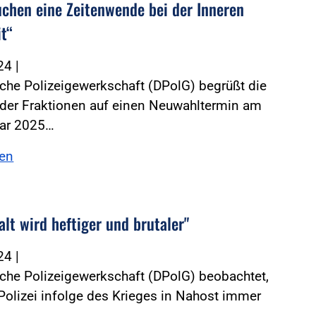
uchen eine Zeitenwende bei der Inneren
it“
024
|
che Polizeigewerkschaft (DPolG) begrüßt die
 der Fraktionen auf einen Neuwahltermin am
uar 2025…
sen
lt wird heftiger und brutaler"
024
|
che Polizeigewerkschaft (DPolG) beobachtet,
Polizei infolge des Krieges in Nahost immer
…