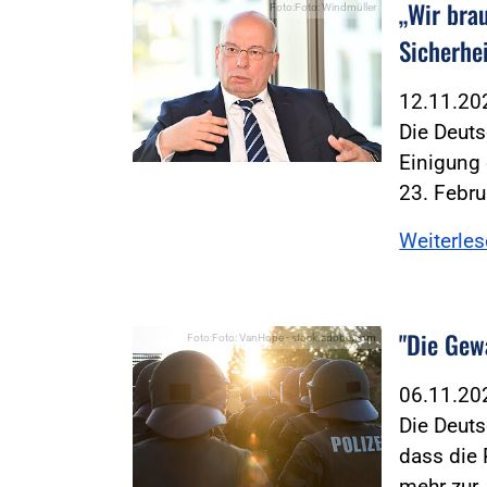
„Wir bra
Foto:Foto: Windmüller
Sicherhe
12.11.2
Die Deuts
Einigung
23. Febr
Weiterle
"Die Gewa
Foto:Foto: VanHope - stock.adobe.com
06.11.2
Die Deuts
dass die 
mehr zur