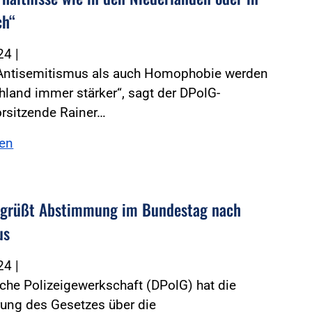
ch“
024
|
Antisemitismus als auch Homophobie werden
hland immer stärker“, sagt der DPolG-
rsitzende Rainer…
sen
egrüßt Abstimmung im Bundestag nach
us
024
|
che Polizeigewerkschaft (DPolG) hat die
rung des Gesetzes über die