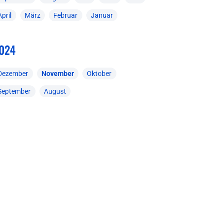
April
März
Februar
Januar
024
Dezember
November
Oktober
September
August