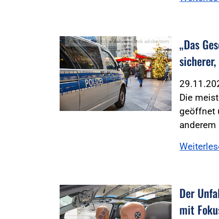
„Das Ges
Foto:Foto: bilderstoeckchen - stock.adobe.com
sicherer,
29.11.2
Die meis
geöffnet 
anderem 
Weiterle
Der Unfal
Foto:Foto: HöMS
mit Foku