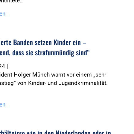
richtete…
sen
ierte Banden setzen Kinder ein –
end, dass sie strafunmündig sind“
024
|
ident Holger Münch warnt vor einem „sehr
nstieg“ von Kinder- und Jugendkriminalität.
sen
rhältnisse wie in den Niederlanden oder in