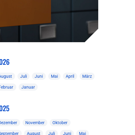
026
August
Juli
Juni
Mai
April
März
Februar
Januar
025
Dezember
November
Oktober
September
August
Juli
Juni
Mai