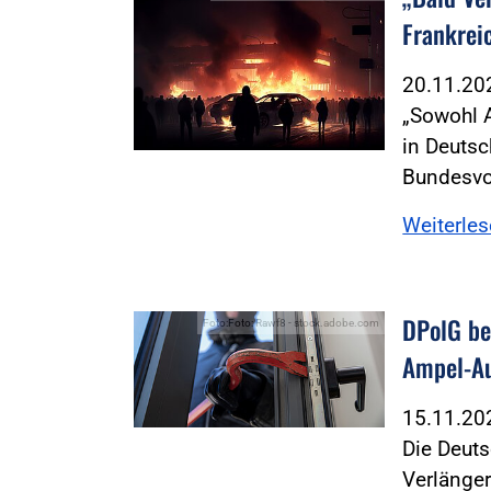
Frankrei
20.11.2
„Sowohl 
in Deutsc
Bundesvo
Weiterle
DPolG b
Foto:Foto: Rawf8 - stock.adobe.com
Ampel-A
15.11.2
Die Deuts
Verlänge