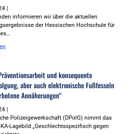
024
|
den informieren wir über die aktuellen
gsergebnisse der Hessischen Hochschule für
hes…
sen
Präventionsarbeit und konsequente
folgung, aber auch elektronische Fußfesseln
rbotene Annäherungen“
024
|
sche Polizeigewerkschaft (DPolG) nimmt das
BKA-Lagebild „Geschlechtsspezifisch gegen