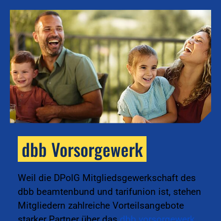
dbb Vorsorgewerk
k
Weil die DPolG Mitgliedsgewerkschaft des
dbb beamtenbund und tarifunion ist, stehen
Mitgliedern zahlreiche Vorteilsangebote
starker Partner über das
dbb vorsorgewerk