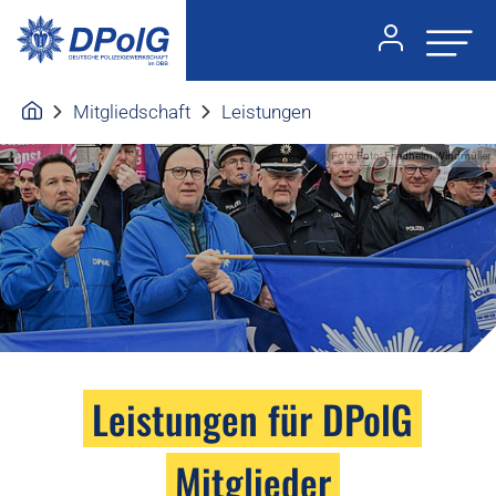
Mitgliedschaft
Leistungen
Foto:Foto: Friedhelm Windmüller
Leistungen für DPolG
Mitglieder