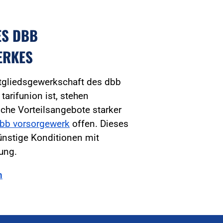
ES DBB
ERKES
tgliedsgewerkschaft des dbb
arifunion ist, stehen
iche Vorteilsangebote starker
bb vorsorgewerk
offen. Dieses
ünstige Konditionen mit
tung.
n