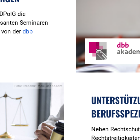
 DPolG die
essanten Seminaren
e von der
dbb
Foto:Freedomz - stock.adobe.com
UNTERSTÜTZ
BERUFSSPEZ
Neben Rechtschutz
Rechtstreitigkeite