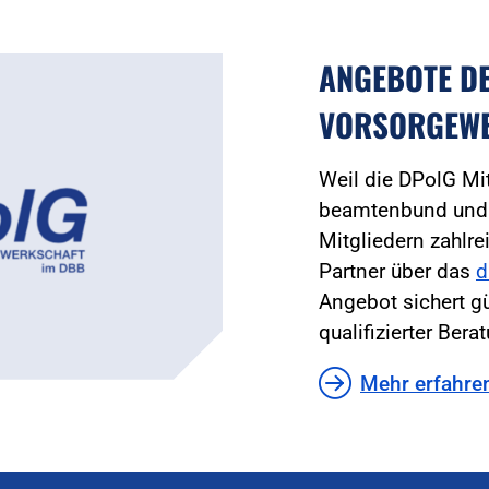
ANGEBOTE D
VORSORGEW
Weil die DPolG Mi
beamtenbund und t
Mitgliedern zahlre
Partner über das
d
Angebot sichert g
qualifizierter Bera
Mehr erfahre