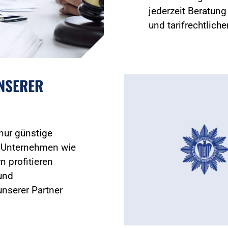
jederzeit Beratun
und tarifrechtlich
UNSERER
 nur günstige
 Unternehmen wie
n profitieren
und
nserer Partner