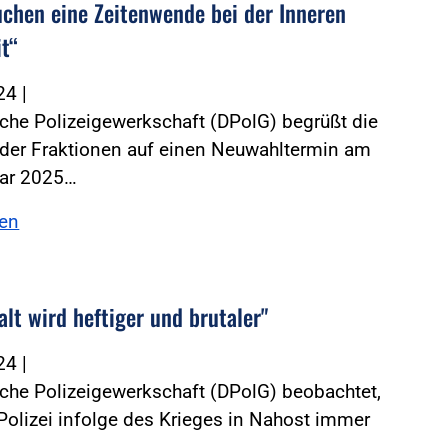
uchen eine Zeitenwende bei der Inneren
it“
024
|
che Polizeigewerkschaft (DPolG) begrüßt die
 der Fraktionen auf einen Neuwahltermin am
uar 2025…
sen
lt wird heftiger und brutaler"
024
|
che Polizeigewerkschaft (DPolG) beobachtet,
Polizei infolge des Krieges in Nahost immer
…