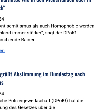
ch“
024
|
Antisemitismus als auch Homophobie werden
hland immer stärker“, sagt der DPolG-
rsitzende Rainer…
sen
egrüßt Abstimmung im Bundestag nach
us
024
|
che Polizeigewerkschaft (DPolG) hat die
rung des Gesetzes über die