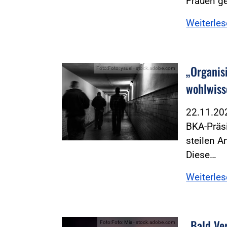
Frauen ge
Weiterle
„Organis
Foto:Foto: ysuel - stock.adobe.com
wohlwiss
22.11.2
BKA-Präs
steilen A
Diese…
Weiterle
„Bald Ve
Foto:Foto: Mia - stock.adobe.com