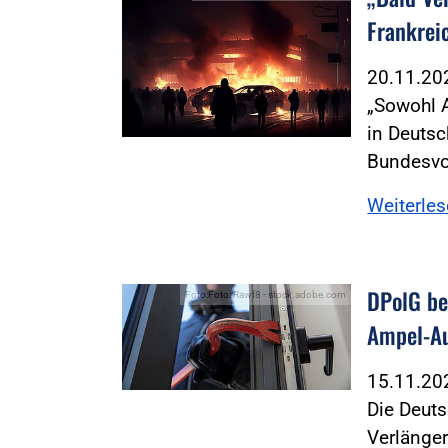
Frankrei
20.11.2
„Sowohl 
in Deutsc
Bundesvo
Weiterle
DPolG b
Foto:Foto: Rawf8 - stock.adobe.com
Ampel-A
15.11.2
Die Deuts
Verlänge