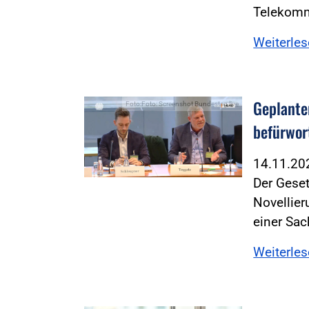
Telekomm
Weiterle
Geplante
Foto:Foto: Screenshot Bundestag live
befürwor
14.11.2
Der Geset
Novellie
einer Sa
Weiterle