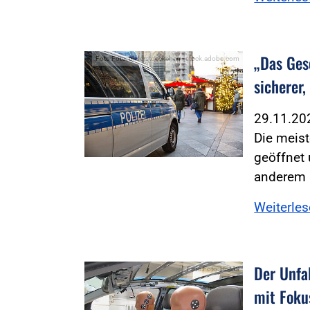
„Das Ges
Foto:Foto: bilderstoeckchen - stock.adobe.com
sicherer,
29.11.2
Die meis
geöffnet 
anderem 
Weiterle
Der Unfal
Foto:Foto: HöMS
mit Foku