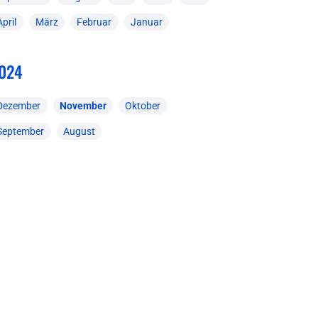
April
März
Februar
Januar
024
Dezember
November
Oktober
September
August