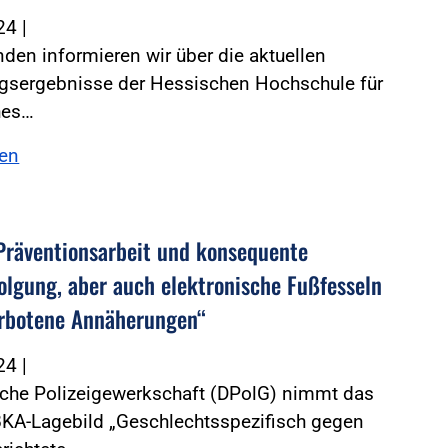
024
|
den informieren wir über die aktuellen
gsergebnisse der Hessischen Hochschule für
hes…
sen
Präventionsarbeit und konsequente
folgung, aber auch elektronische Fußfesseln
rbotene Annäherungen“
024
|
sche Polizeigewerkschaft (DPolG) nimmt das
BKA-Lagebild „Geschlechtsspezifisch gegen