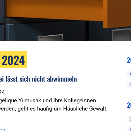
r 2024
2
zei lässt sich nicht abwimmeln
024
|
élique Yumusak und ihre Kolleg*innen
2
erden, geht es häufig um Häusliche Gewalt.
sen