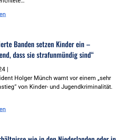
richtete…
sen
ierte Banden setzen Kinder ein –
end, dass sie strafunmündig sind“
024
|
ident Holger Münch warnt vor einem „sehr
nstieg“ von Kinder- und Jugendkriminalität.
sen
rhältnisse wie in den Niederlanden oder in