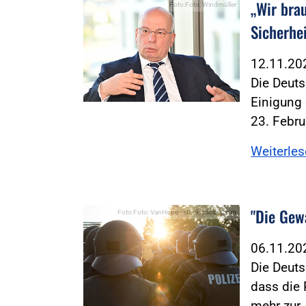
„Wir bra
Foto:Foto: Windmüller
Sicherhe
12.11.2
Die Deuts
Einigung
23. Febr
Weiterle
"Die Gewa
Foto:Foto: VanHope - stock.adobe.com
06.11.2
Die Deuts
dass die 
mehr zur