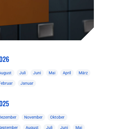
026
August
Juli
Juni
Mai
April
März
Februar
Januar
025
Dezember
November
Oktober
September
August
Juli
Juni
Mai