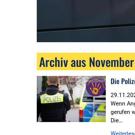
Archiv aus Novembe
Die Poli
Foto:Foto: Pixabay/Canva
29.11.2
Wenn Ang
gerufen w
Die…
Weiterle