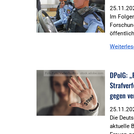
25.11.2
Im Folgen
Forschun
öffentlic
Weiterle
DPolG: „
Foto:Foto: VadimGuzhva - stock.adobe.com
Strafver
gegen ve
25.11.2
Die Deut
aktuelle 