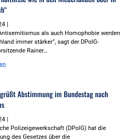
ch“
024
|
Antisemitismus als auch Homophobie werden
hland immer stärker“, sagt der DPolG-
rsitzende Rainer…
sen
egrüßt Abstimmung im Bundestag nach
us
024
|
che Polizeigewerkschaft (DPolG) hat die
rung des Gesetzes über die