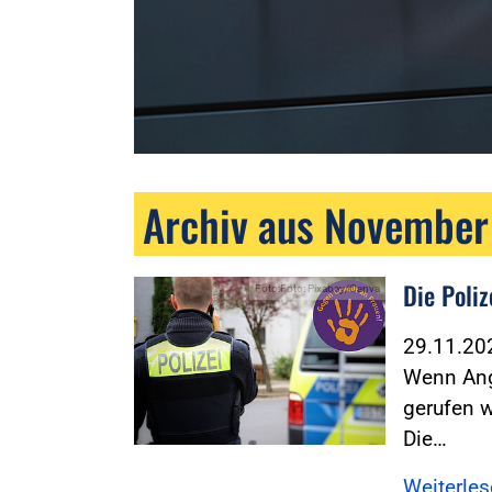
Archiv aus Novembe
Die Poli
Foto:Foto: Pixabay/Canva
29.11.2
Wenn Ang
gerufen w
Die…
Weiterle