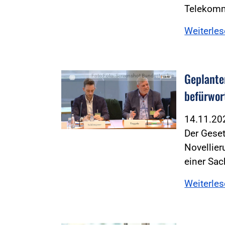
Telekomm
Weiterle
Geplante
Foto:Foto: Screenshot Bundestag live
befürwor
14.11.2
Der Geset
Novellie
einer Sa
Weiterle