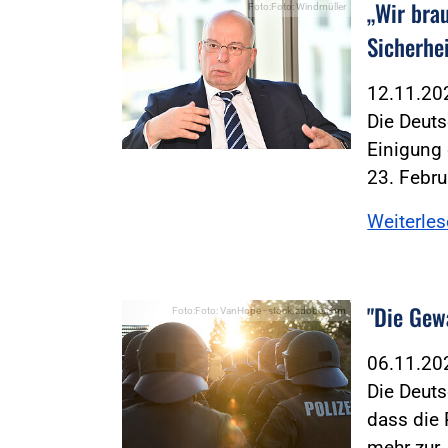
„Wir bra
Foto:Foto: Windmüller
Sicherhe
12.11.2
Die Deuts
Einigung
23. Febr
Weiterle
"Die Gewa
Foto:Foto: VanHope - stock.adobe.com
06.11.2
Die Deuts
dass die 
mehr zur