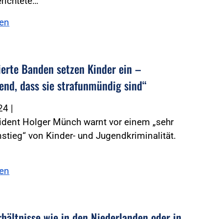
richtete…
sen
ierte Banden setzen Kinder ein –
end, dass sie strafunmündig sind“
024
|
ident Holger Münch warnt vor einem „sehr
nstieg“ von Kinder- und Jugendkriminalität.
sen
rhältnisse wie in den Niederlanden oder in