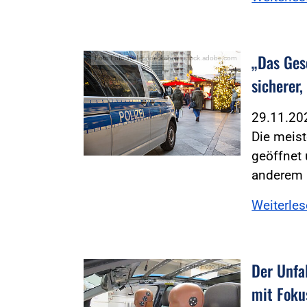
„Das Ges
Foto:Foto: bilderstoeckchen - stock.adobe.com
sicherer,
29.11.2
Die meis
geöffnet 
anderem 
Weiterle
Der Unfal
Foto:Foto: HöMS
mit Foku