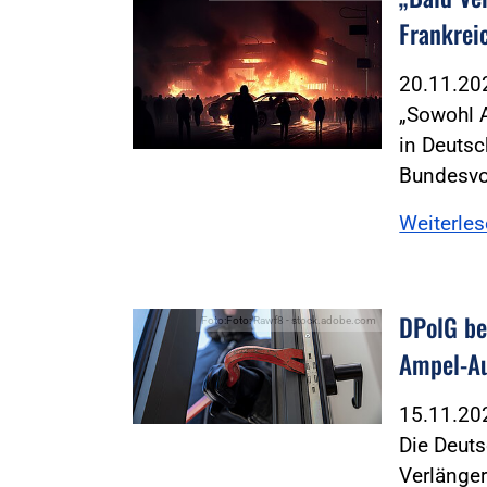
Frankrei
20.11.2
„Sowohl 
in Deutsc
Bundesvo
Weiterle
DPolG b
Foto:Foto: Rawf8 - stock.adobe.com
Ampel-A
15.11.2
Die Deuts
Verlänge