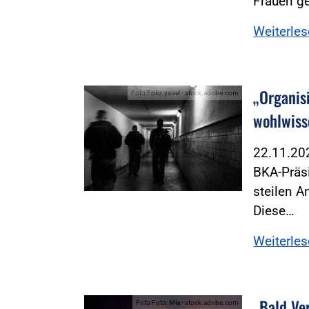
Frauen ge
Weiterle
„Organis
Foto:Foto: ysuel - stock.adobe.com
wohlwiss
22.11.2
BKA-Präs
steilen A
Diese…
Weiterle
„Bald Ve
Foto:Foto: Mia - stock.adobe.com