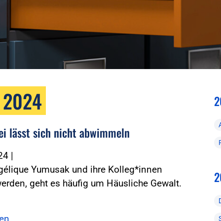
r 2024
2
zei lässt sich nicht abwimmeln
024
|
élique Yumusak und ihre Kolleg*innen
2
erden, geht es häufig um Häusliche Gewalt.
sen