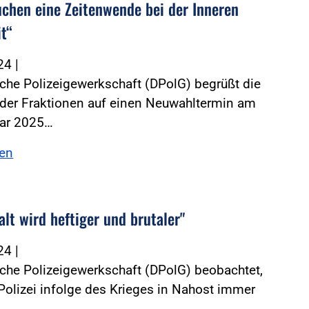
uchen eine Zeitenwende bei der Inneren
it“
024
|
che Polizeigewerkschaft (DPolG) begrüßt die
 der Fraktionen auf einen Neuwahltermin am
uar 2025…
sen
lt wird heftiger und brutaler"
024
|
che Polizeigewerkschaft (DPolG) beobachtet,
Polizei infolge des Krieges in Nahost immer
…