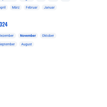
April
März
Februar
Januar
024
Dezember
November
Oktober
September
August