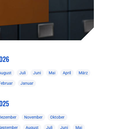
026
August
Juli
Juni
Mai
April
März
Februar
Januar
025
Dezember
November
Oktober
September
August
Juli
Juni
Mai