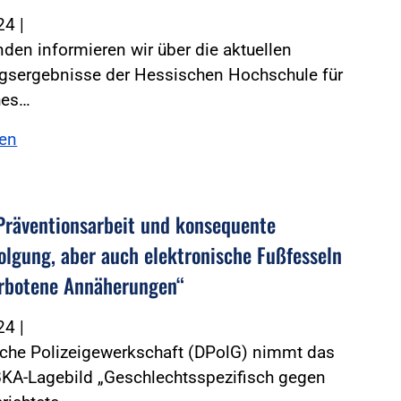
024
|
den informieren wir über die aktuellen
gsergebnisse der Hessischen Hochschule für
hes…
sen
Präventionsarbeit und konsequente
folgung, aber auch elektronische Fußfesseln
rbotene Annäherungen“
024
|
sche Polizeigewerkschaft (DPolG) nimmt das
BKA-Lagebild „Geschlechtsspezifisch gegen