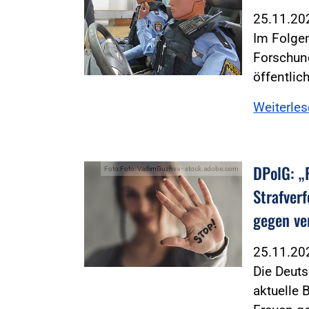
25.11.2
Im Folgen
Forschun
öffentlic
Weiterle
DPolG: „
Foto:Foto: VadimGuzhva - stock.adobe.com
Strafver
gegen ve
25.11.2
Die Deut
aktuelle 