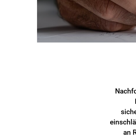
Nachfo
sich
einschlä
an 