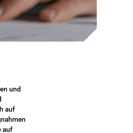
nen und
d
h auf
ungnahmen
 auf