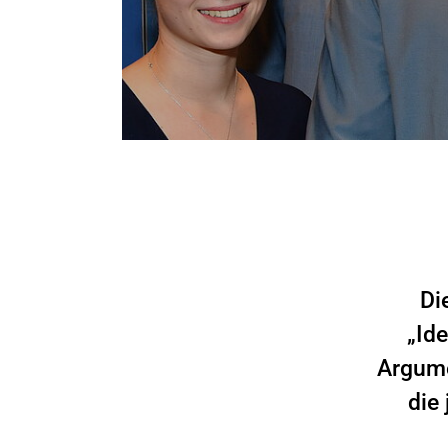
Di
„Id
Argume
die