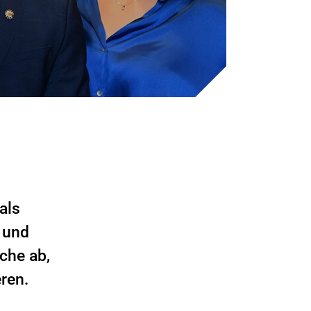
als
 und
che ab,
ren.