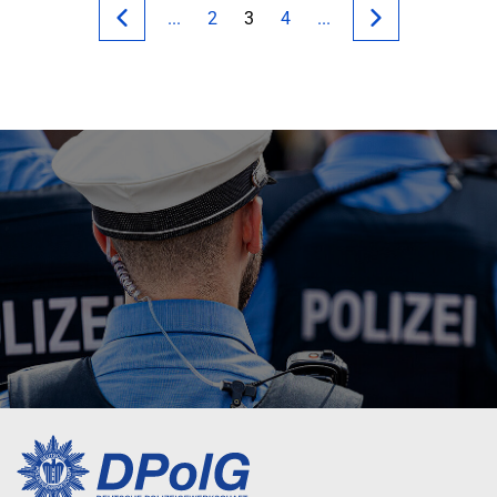
...
2
3
4
...