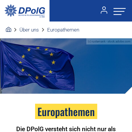
Über uns
Europathemen
(c) rustamank - stock.adobe.com
Europathemen
Die DPolG versteht sich nicht nur als