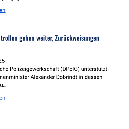
sen
trollen gehen weiter, Zurückweisungen
025
|
che Polizeigewerkschaft (DPolG) unterstützt
nenminister Alexander Dobrindt in dessen
zu…
sen