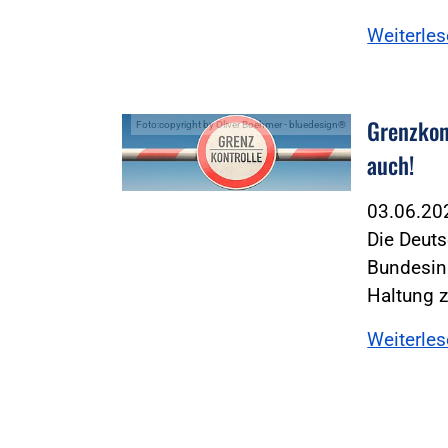
Weiterle
Grenzkon
Foto:copyright by Oliver Boehmer - bluedesign®
auch!
03.06.2
Die Deuts
Bundesin
Haltung 
Weiterle