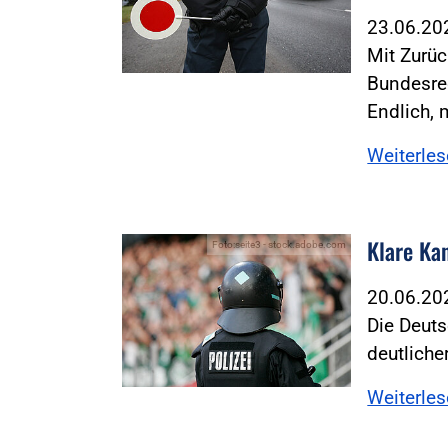
23.06.2
Mit Zurüc
Bundesre
Endlich, 
Weiterle
Klare Ka
Foto:seite3 - stock.adobe.com
20.06.2
Die Deuts
deutliche
Weiterle