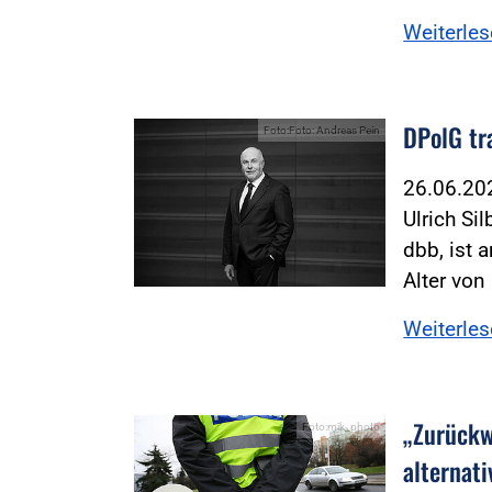
Weiterle
DPolG tr
Foto:Foto: Andreas Pein
26.06.2
Ulrich Si
dbb, ist
Alter von
Weiterle
„Zurückw
Foto:mik_photo
alternati