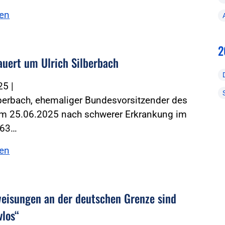
sen
2
auert um Ulrich Silberbach
025
|
lberbach, ehemaliger Bundesvorsitzender des
 am 25.06.2025 nach schwerer Erkrankung im
 63…
sen
eisungen an der deutschen Grenze sind
vlos“