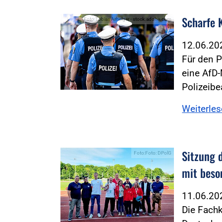
Scharfe 
Foto:Tobias Arhelger - stock.adobe.com
12.06.2
Für den P
eine AfD-
Polizeib
Weiterle
Sitzung 
Foto:Foto: DPolG
mit beso
11.06.2
Die Fach