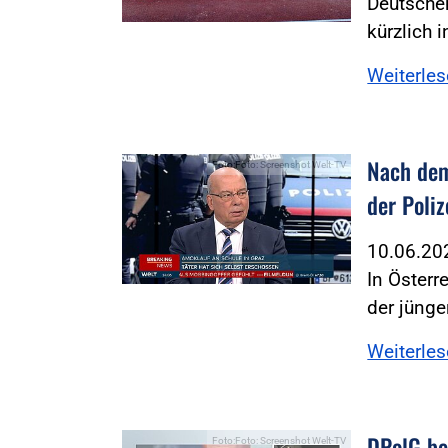
Deutschen
kürzlich 
Weiterle
Nach dem
Foto:Foto: Screenshot Welt-TV
der Poliz
10.06.2
In Österr
der jünge
Weiterle
DPolG be
Foto:Foto: Screenshot Welt-TV