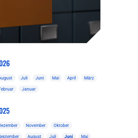
026
August
Juli
Juni
Mai
April
März
Februar
Januar
025
Dezember
November
Oktober
September
August
Juli
Juni
Mai