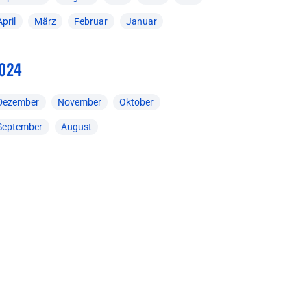
April
März
Februar
Januar
024
Dezember
November
Oktober
September
August