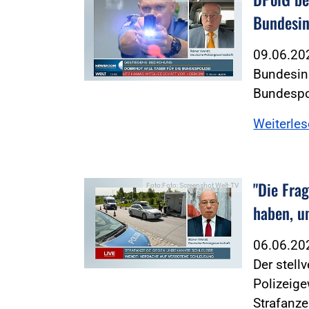
Bundesin
09.06.2
Bundesinn
Bundespol
Weiterle
"Die Frag
Foto:Foto: Screenshot Welt-TV
haben, u
06.06.2
Der stell
Polizeige
Strafanz