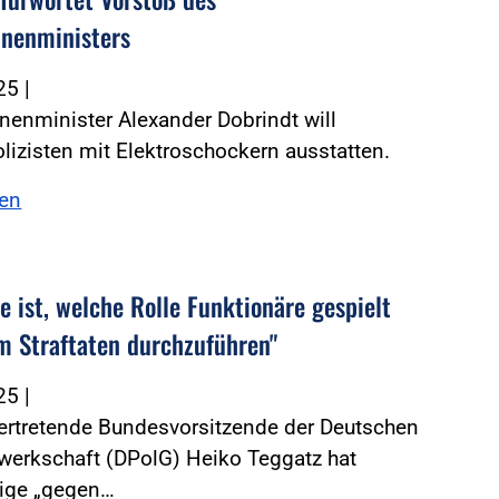
nenministers
025
|
enminister Alexander Dobrindt will
izisten mit Elektroschockern ausstatten.
sen
e ist, welche Rolle Funktionäre gespielt
m Straftaten durchzuführen"
025
|
vertretende Bundesvorsitzende der Deutschen
werkschaft (DPolG) Heiko Teggatz hat
eige „gegen…