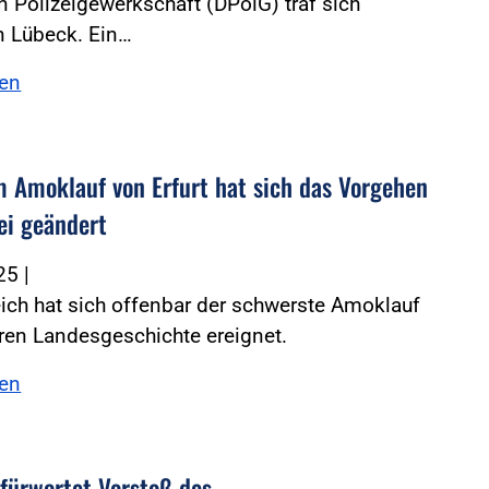
 Polizeigewerkschaft (DPolG) traf sich
in Lübeck. Ein…
sen
 Amoklauf von Erfurt hat sich das Vorgehen
ei geändert
025
|
eich hat sich offenbar der schwerste Amoklauf
ren Landesgeschichte ereignet.
sen
fürwortet Vorstoß des