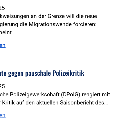
025
|
kweisungen an der Grenze will die neue
gierung die Migrationswende forcieren:
meint…
sen
nte gegen pauschale Polizeikritik
025
|
che Polizeigewerkschaft (DPolG) reagiert mit
r Kritik auf den aktuellen Saisonbericht des…
sen