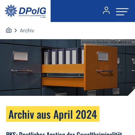
Archiv
Foto:Foto: fotomek - stock.adobe.com
Archiv aus April 2024
PKS: Deutlicher Anstieg der Gewaltkriminalität