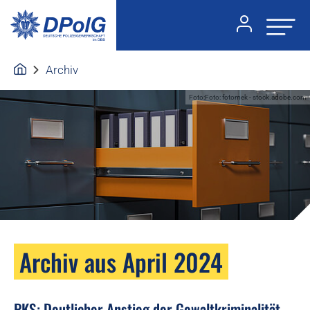
Archiv
Foto:Foto: fotomek - stock.adobe.com
Archiv aus April 2024
PKS: Deutlicher Anstieg der Gewaltkriminalität