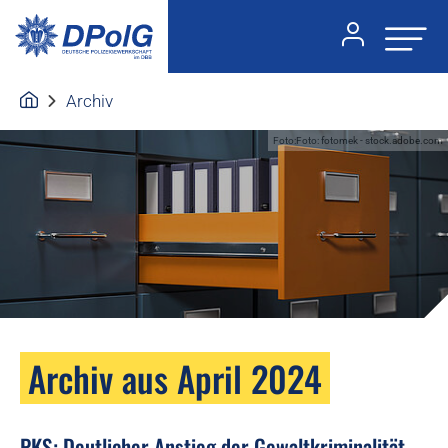
Archiv
Foto:Foto: fotomek - stock.adobe.com
Archiv aus April 2024
PKS: Deutlicher Anstieg der Gewaltkriminalität