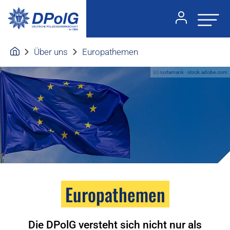
Über uns
Europathemen
(c) rustamank - stock.adobe.com
Europathemen
Die DPolG versteht sich nicht nur als