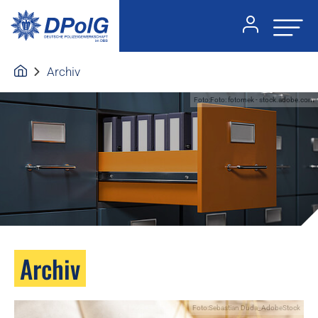
Archiv
Foto:Foto: fotomek - stock.adobe.com
Archiv
Foto:Sebastian Duda_AdobeStock