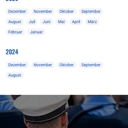
Dezember
November
Oktober
September
August
Juli
Juni
Mai
April
März
Februar
Januar
2024
Dezember
November
Oktober
September
August