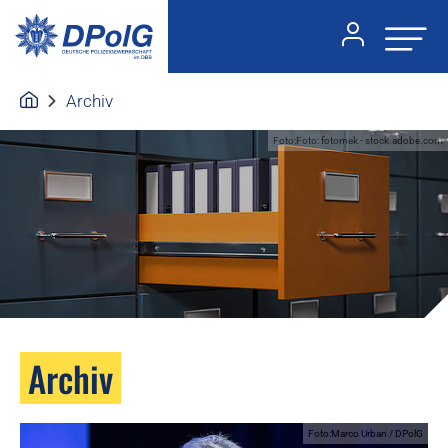
Archiv
Foto:Foto: fotomek - stock.adobe.com
Archiv
Foto:Marco Urban / DPolG