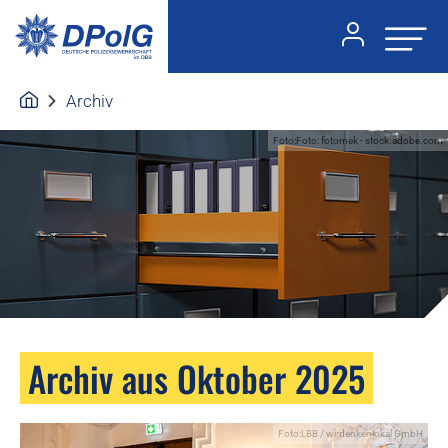
Archiv
Foto:Foto: fotomek - stock.adobe.com
Archiv aus Oktober 2025
Foto:LBB / wirdenkenlokal GmbH