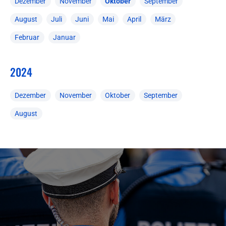
Dezember
November
Oktober
September
August
Juli
Juni
Mai
April
März
Februar
Januar
2024
Dezember
November
Oktober
September
August