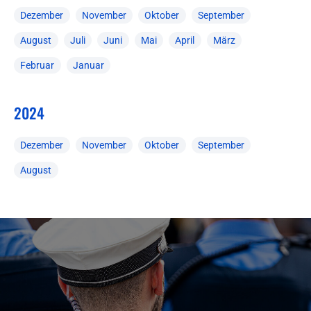
Dezember
November
Oktober
September
August
Juli
Juni
Mai
April
März
Februar
Januar
2024
Dezember
November
Oktober
September
August