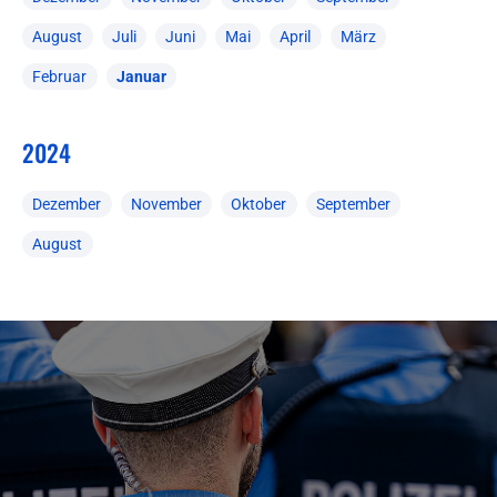
August
Juli
Juni
Mai
April
März
Februar
Januar
2024
Dezember
November
Oktober
September
August