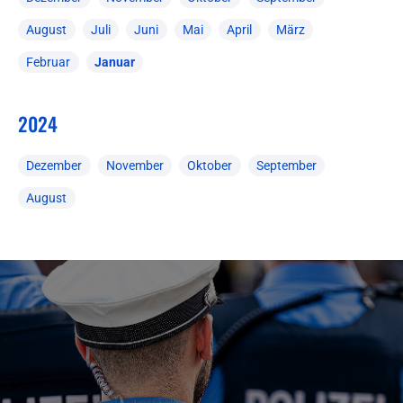
August
Juli
Juni
Mai
April
März
Februar
Januar
2024
Dezember
November
Oktober
September
August