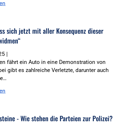
sen
s sich jetzt mit aller Konsequenz dieser
 widmen“
025
|
n fährt ein Auto in eine Demonstration von
bei gibt es zahlreiche Verletzte, darunter auch
ie…
sen
teine - Wie stehen die Parteien zur Polizei?