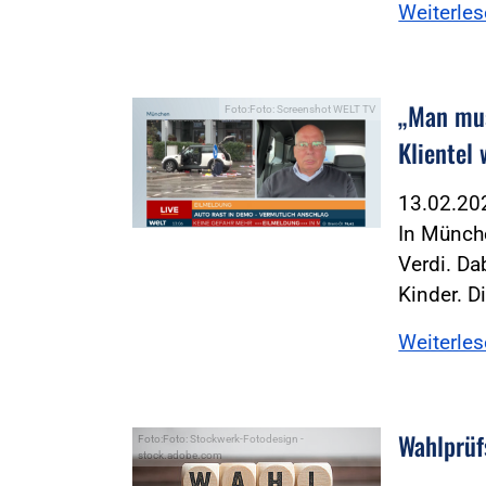
Weiterle
„Man mus
Foto:Foto: Screenshot WELT TV
Klientel
13.02.2
In Münche
Verdi. Da
Kinder. D
Weiterle
Wahlprüfs
Foto:Foto: Stockwerk-Fotodesign -
stock.adobe.com