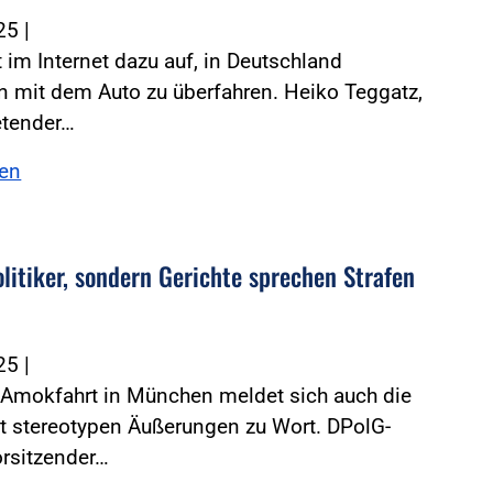
025
|
ft im Internet dazu auf, in Deutschland
 mit dem Auto zu überfahren. Heiko Teggatz,
retender…
sen
olitiker, sondern Gerichte sprechen Strafen
025
|
 Amokfahrt in München meldet sich auch die
it stereotypen Äußerungen zu Wort. DPolG-
rsitzender…