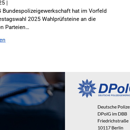
025
|
G Bundespolizeigewerkschaft hat im Vorfeld
estagswahl 2025 Wahlprüfsteine an die
en Parteien…
sen
Deutsche Poliz
DPolG im DBB
Friedrichstraße
10117 Berlin