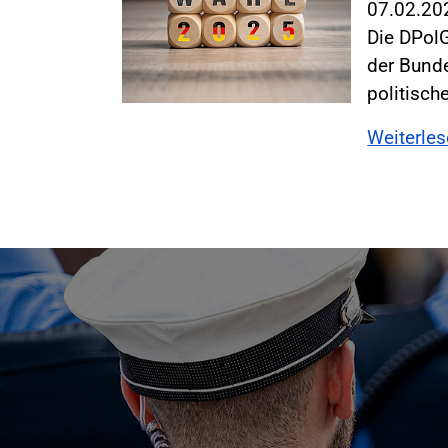
07.02.2
Die DPol
der Bund
politisch
Weiterle