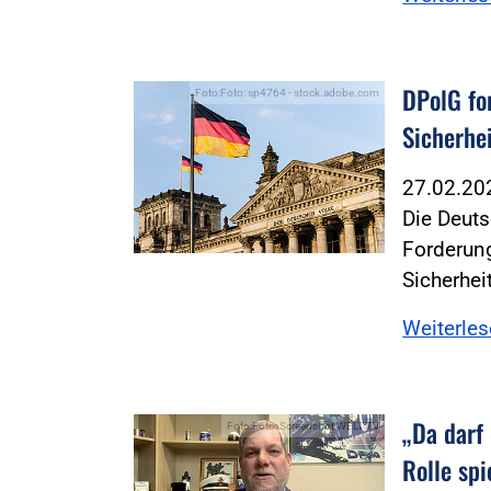
DPolG fo
Foto:Foto: sp4764 - stock.adobe.com
Sicherhe
27.02.2
Die Deuts
Forderung
Sicherhei
Weiterle
„Da darf
Foto:Foto: Screenshot WELT TV
Rolle spi