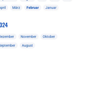
April
März
Februar
Januar
024
Dezember
November
Oktober
September
August