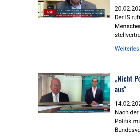
20.02.2
Der IS ru
Menschen
stellvert
Weiterle
„Nicht P
Foto:Foto: Screenshot phoenix
aus“
14.02.2
Nach der
Politik m
Bundesvo