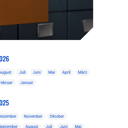
026
August
Juli
Juni
Mai
April
März
Februar
Januar
025
Dezember
November
Oktober
September
August
Juli
Juni
Mai