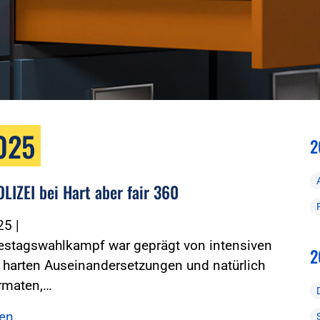
2025
2
LIZEI bei Hart aber fair 360
025
|
estagswahlkampf war geprägt von intensiven
2
 harten Auseinandersetzungen und natürlich
ormaten,…
sen