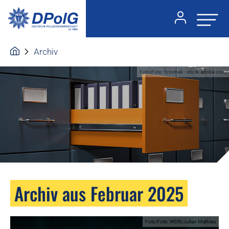
Archiv
Foto:Foto: fotomek - stock.adobe.com
Archiv aus Februar 2025
Foto:Foto: WDR/Julian Mathieu