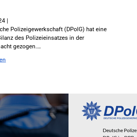
024
|
che Polizeigewerkschaft (DPolG) hat eine
Bilanz des Polizeieinsatzes in der
nacht gezogen.…
sen
Deutsche Poliz