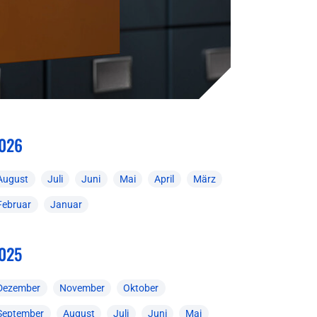
026
August
Juli
Juni
Mai
April
März
Februar
Januar
025
Dezember
November
Oktober
September
August
Juli
Juni
Mai