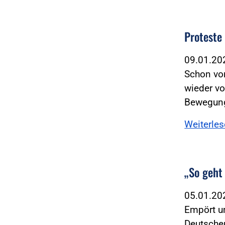
Proteste
09.01.2
Schon vo
wieder vo
Bewegung
Weiterle
„So geht
05.01.2
Empört un
Deutschen