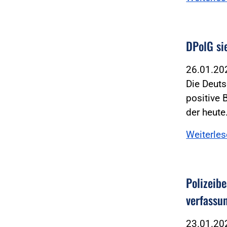
DPolG si
26.01.2
Die Deuts
positive 
der heut
Weiterle
Polizeib
verfassu
23.01.2