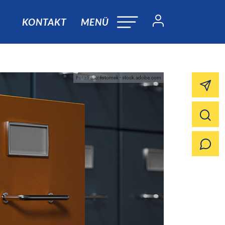
KONTAKT
MENÜ
Foto:Foto: fotomek - stock.adobe.com