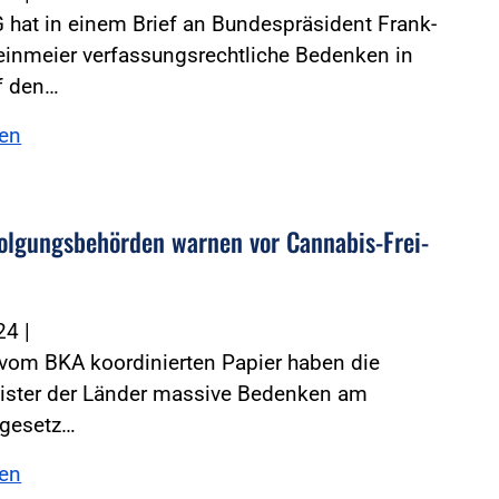
 hat in einem Brief an Bundespräsident Frank-
einmeier verfassungsrechtliche Bedenken in
f den…
sen
­fol­gungs­be­hörden warnen vor Cannabis-Frei­
024
|
 vom BKA koordinierten Papier haben die
ister der Länder massive Bedenken am
gesetz…
sen