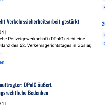
eht Verkehrssicherheitsarbeit gestärkt
2
024
|
che Polizeigewerkschaft (DPolG) zieht eine
Bilanz des 62. Verkehrsgerichtstages in Goslar,
e…
sen
eauftragter: DPolG äußert
ngsrechtliche Bedenken
024
|