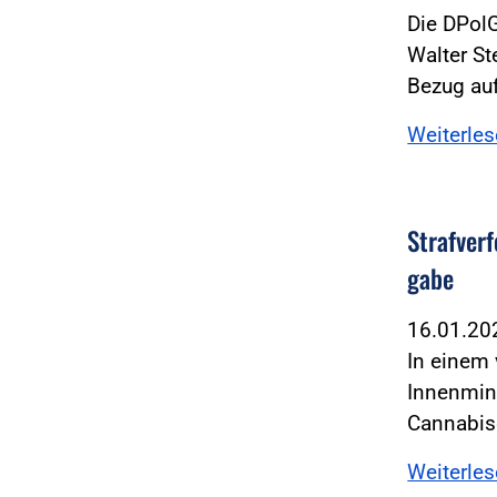
Die DPolG
Walter St
Bezug au
Weiterle
Straf­ver
gabe
16.01.2
In einem
Innenmin
Cannabis
Weiterle