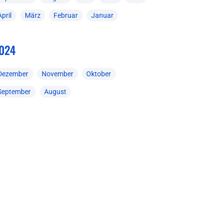
April
März
Februar
Januar
024
Dezember
November
Oktober
September
August