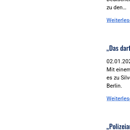
zu den…
Weiterle
„Das dar
02.01.2
Mit einem
es zu Sil
Berlin.
Weiterle
„Polizeia