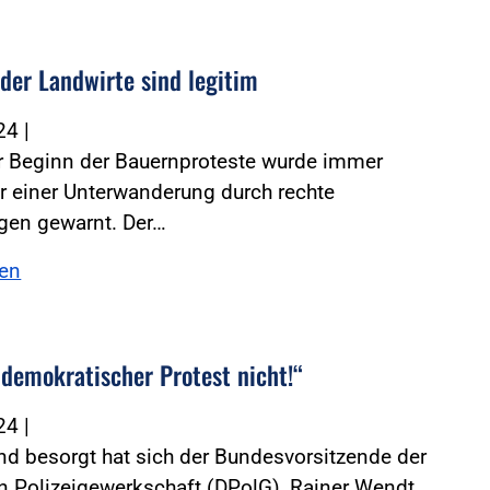
 der Landwirte sind legitim
024
|
r Beginn der Bauernproteste wurde immer
r einer Unterwanderung durch rechte
en gewarnt. Der…
sen
 demokratischer Protest nicht!“
024
|
d besorgt hat sich der Bundesvorsitzende der
 Polizeigewerkschaft (DPolG), Rainer Wendt,