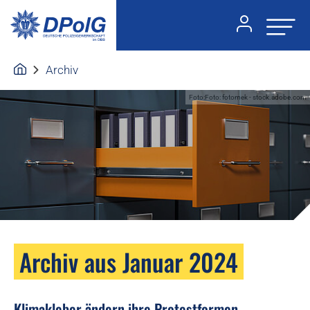
Archiv
Foto:Foto: fotomek - stock.adobe.com
Archiv aus Januar 2024
Klimakleber ändern ihre Protestformen