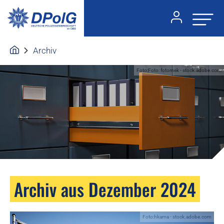
Archiv
Foto:Foto: fotomek - stock.adobe.com
Archiv aus Dezember 2024
Foto:hkama - stock.adobe.com