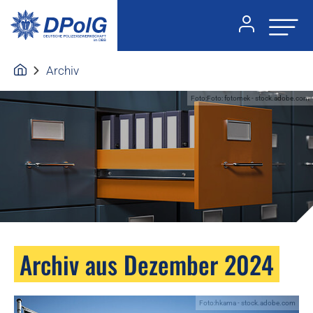
Archiv
Foto:Foto: fotomek - stock.adobe.com
Archiv aus Dezember 2024
Foto:hkama - stock.adobe.com