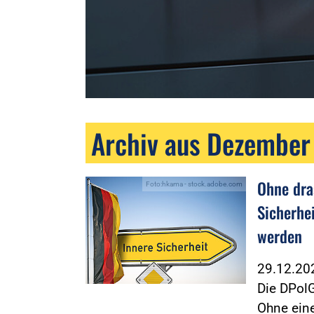
Archiv aus Dezember
Ohne dra
Foto:hkama - stock.adobe.com
Sicherhe
werden
29.12.2
Die DPolG
Ohne ein