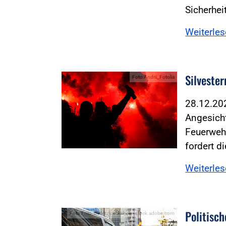
Sicherhei
Weiterle
Silveste
Foto:Andrii_Fotolia
28.12.2
Angesicht
Feuerwehr
fordert d
Weiterle
Politisc
Foto:Foto: bilderstoeckchen - stock.adobe.com