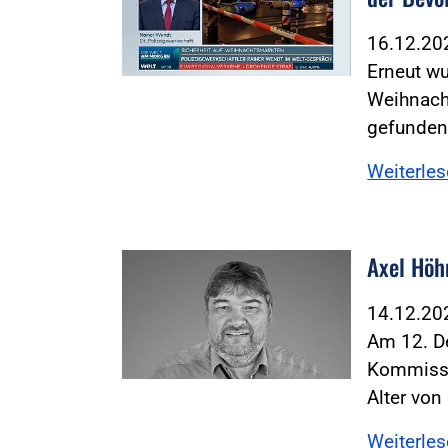
16.12.2
Erneut wu
Weihnach
gefunden
Weiterle
Axel Höh
14.12.2
Am 12. D
Kommissi
Alter von
Weiterle