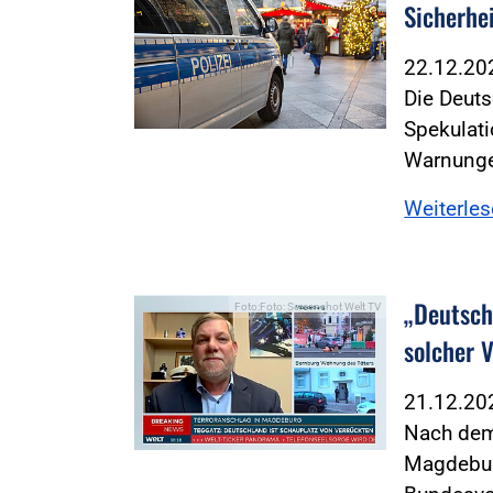
Sicherh
22.12.2
Die Deuts
Spekulat
Warnunge
Weiterle
„Deutsch
Foto:Foto: Screenshot Welt TV
solcher 
21.12.2
Nach dem
Magdeburg