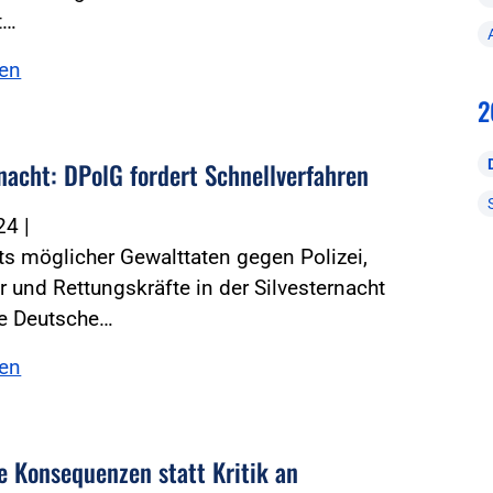
t…
sen
2
rnacht: DPolG fordert Schnellverfahren
024
|
s möglicher Gewalttaten gegen Polizei,
 und Rettungskräfte in der Silvesternacht
ie Deutsche…
sen
he Konsequenzen statt Kritik an