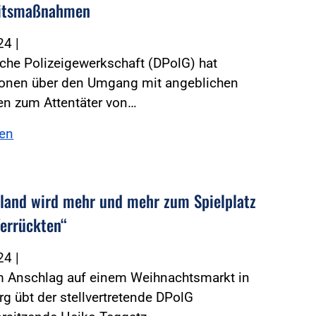
eitsmaßnahmen
024
|
che Polizeigewerkschaft (DPolG) hat
ionen über den Umgang mit angeblichen
n zum Attentäter von…
sen
land wird mehr und mehr zum Spielplatz
Verrückten“
024
|
 Anschlag auf einem Weihnachtsmarkt in
 übt der stellvertretende DPolG