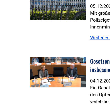
05.12.2
Mit große
Polizeige
Innenmin
Weiterle
Gesetzen
Foto:Foto: Screenshot Bundestag.de
insbeson
04.12.2
Ein Geset
des Opfer
verletzli