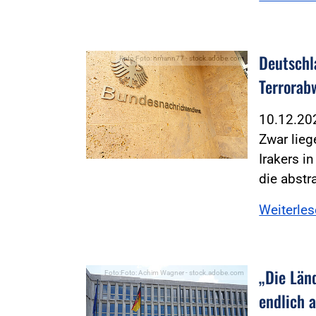
Deutschl
Foto:Foto: nmann77 - stock.adobe.com
Terrorab
10.12.2
Zwar lieg
Irakers i
die abstr
Weiterle
„Die Län
Foto:Foto: Achim Wagner - stock.adobe.com
endlich 