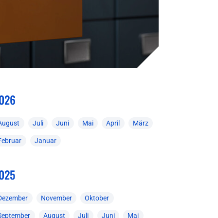
026
August
Juli
Juni
Mai
April
März
Februar
Januar
025
Dezember
November
Oktober
September
August
Juli
Juni
Mai