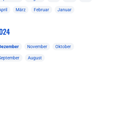
April
März
Februar
Januar
024
Dezember
November
Oktober
September
August