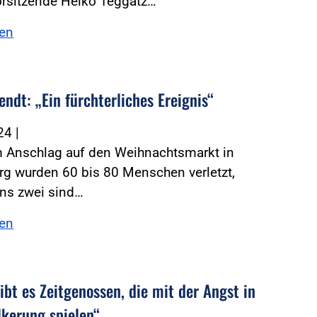
rsitzende Heiko Teggatz…
sen
ndt: „Ein fürchterliches Ereignis“
024
|
m Anschlag auf den Weihnachtsmarkt in
g wurden 60 bis 80 Menschen verletzt,
ns zwei sind…
sen
ibt es Zeitgenossen, die mit der Angst in
lkerung spielen“