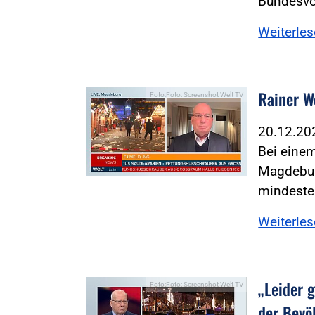
Bundesvo
Weiterle
Rainer We
Foto:Foto: Screenshot Welt TV
20.12.2
Bei eine
Magdebur
mindeste
Weiterle
„Leider g
Foto:Foto: Screenshot Welt TV
der Bevö