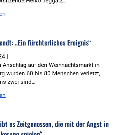
rsitzende Heiko Teggatz…
sen
ndt: „Ein fürchterliches Ereignis“
024
|
m Anschlag auf den Weihnachtsmarkt in
g wurden 60 bis 80 Menschen verletzt,
ns zwei sind…
sen
ibt es Zeitgenossen, die mit der Angst in
lkerung spielen“