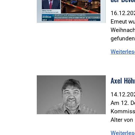
16.12.2
Erneut wu
Weihnach
gefunden
Weiterle
Axel Höh
14.12.2
Am 12. D
Kommissi
Alter von
Weiterle