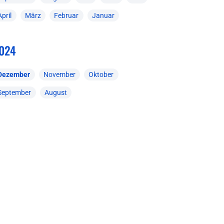
April
März
Februar
Januar
024
Dezember
November
Oktober
September
August