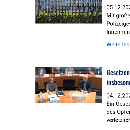
05.12.2
Mit große
Polizeige
Innenmin
Weiterle
Gesetzen
Foto:Foto: Screenshot Bundestag.de
insbeson
04.12.2
Ein Geset
des Opfer
verletzli