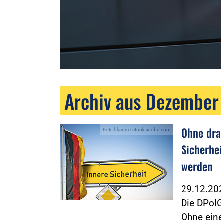
Archiv aus Dezember
Ohne dra
Foto:hkama - stock.adobe.com
Sicherhe
werden
29.12.2
Die DPolG
Ohne ein