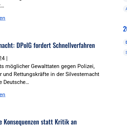
t…
sen
2
rnacht: DPolG fordert Schnellverfahren
024
|
s möglicher Gewalttaten gegen Polizei,
 und Rettungskräfte in der Silvesternacht
ie Deutsche…
sen
he Konsequenzen statt Kritik an