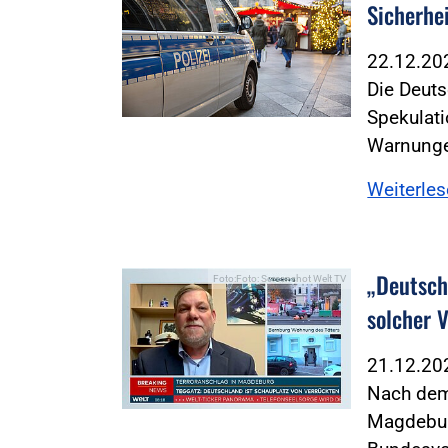
Sicherh
22.12.2
Die Deuts
Spekulat
Warnunge
Weiterle
„Deutsch
Foto:Foto: Screenshot Welt TV
solcher 
21.12.2
Nach dem
Magdeburg