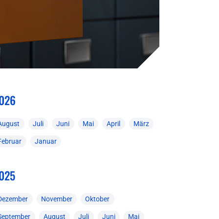
026
August
Juli
Juni
Mai
April
März
Februar
Januar
025
Dezember
November
Oktober
September
August
Juli
Juni
Mai