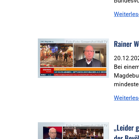
Bundesvo
Weiterle
Rainer We
Foto:Foto: Screenshot Welt TV
20.12.2
Bei eine
Magdebur
mindeste
Weiterle
„Leider g
Foto:Foto: Screenshot Welt TV
der Bevö