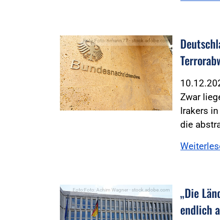
Deutschl
Foto:Foto: nmann77 - stock.adobe.com
Terrorab
10.12.2
Zwar lieg
Irakers i
die abstr
Weiterle
„Die Län
Foto:Foto: Achim Wagner - stock.adobe.com
endlich 