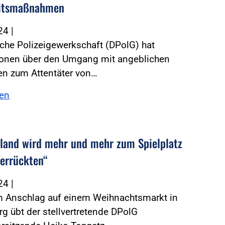
eitsmaßnahmen
024
|
che Polizeigewerkschaft (DPolG) hat
ionen über den Umgang mit angeblichen
n zum Attentäter von…
sen
land wird mehr und mehr zum Spielplatz
Verrückten“
024
|
 Anschlag auf einem Weihnachtsmarkt in
 übt der stellvertretende DPolG