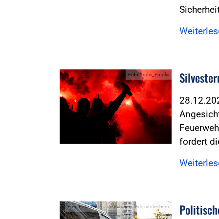
Sicherhei
Weiterle
Silveste
Foto:Andrii_Fotolia
28.12.2
Angesicht
Feuerwehr
fordert d
Weiterle
Politisc
Foto:Foto: bilderstoeckchen - stock.adobe.com