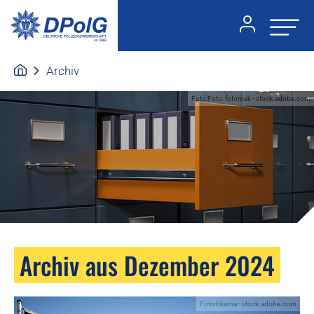
Archiv
Foto:Foto: fotomek - stock.adobe.com
Archiv aus Dezember 2024
Foto:hkama - stock.adobe.com