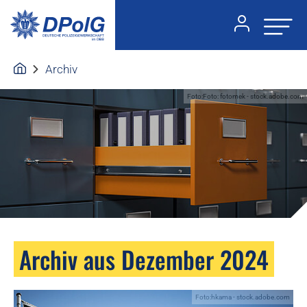
Archiv
Foto:Foto: fotomek - stock.adobe.com
Archiv aus Dezember 2024
Foto:hkama - stock.adobe.com