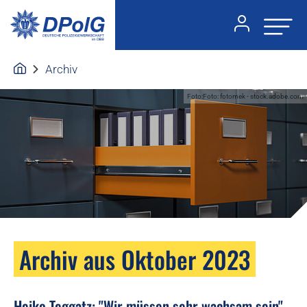
Archiv
Foto:Foto: fotomek - stock.adobe.com
Archiv aus Oktober 2023
Heiko Teggatz: "Wir müssen sehr wachsam sein"