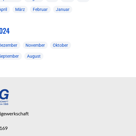
April
März
Februar
Januar
024
Dezember
November
Oktober
September
August
eigewerkschaft
 169