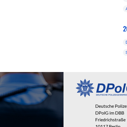
2
Deutsche Poliz
DPolG im DBB
Friedrichstraße
10117 Berlin