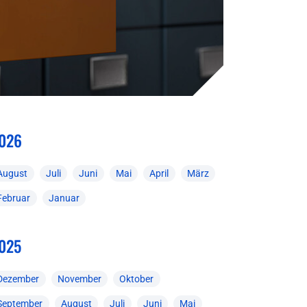
026
August
Juli
Juni
Mai
April
März
Februar
Januar
025
Dezember
November
Oktober
September
August
Juli
Juni
Mai