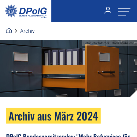
Archiv
Foto:Foto: fotomek - stock.adobe.com
Archiv aus März 2024
DPolG Bundesvorsitzender: "Mehr Befugnisse für