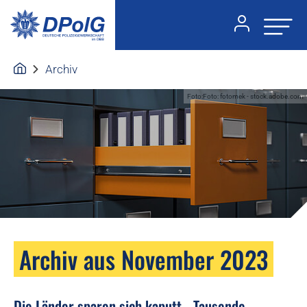
Archiv
Foto:Foto: fotomek - stock.adobe.com
Archiv aus November 2023
Die Länder sparen sich kaputt - Tausende