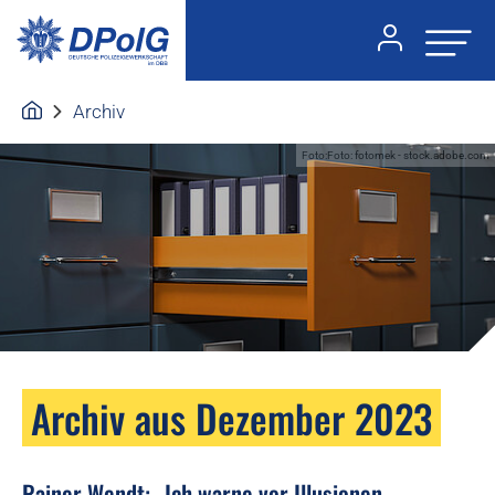
Archiv
Foto:Foto: fotomek - stock.adobe.com
Archiv aus Dezember 2023
Rainer Wendt: „Ich warne vor Illusionen.