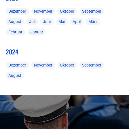
Dezember
November
Oktober
September
August
Juli
Juni
Mai
April
März
Februar
Januar
2024
Dezember
November
Oktober
September
August