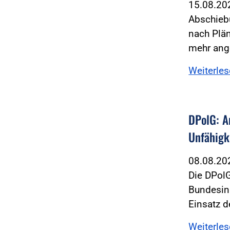
15.08.2
Abschiebu
nach Plän
mehr ang
Weiterle
DPolG: A
Unfähigk
08.08.2
Die DPolG
Bundesin
Einsatz d
Weiterle