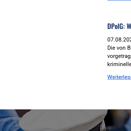
DPolG: W
07.08.2
Die von 
vorgetrag
kriminell
Weiterle