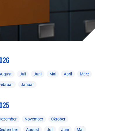
026
August
Juli
Juni
Mai
April
März
Februar
Januar
025
Dezember
November
Oktober
September
August
Juli
Juni
Mai