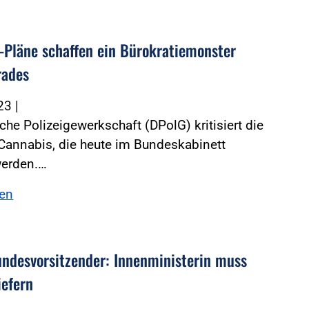
-Pläne schaffen ein Bürokratiemonster
rades
023
|
che Polizeigewerkschaft (DPolG) kritisiert die
Cannabis, die heute im Bundeskabinett
werden.…
sen
ndesvorsitzender: Innenministerin muss
iefern