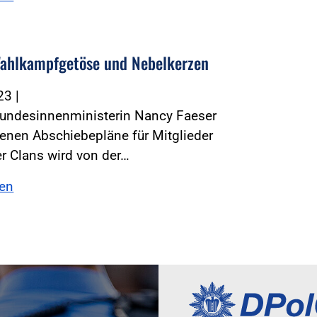
ahlkampfgetöse und Nebelkerzen
023
|
Bundesinnenministerin Nancy Faeser
enen Abschiebepläne für Mitglieder
er Clans wird von der…
sen