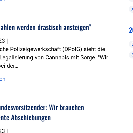
lzahlen werden drastisch ansteigen"
2
023
|
che Polizeigewerkschaft (DPolG) sieht die
Legalisierung von Cannabis mit Sorge. "Wir
ei der…
sen
ndesvorsitzender: Wir brauchen
nte Abschiebungen
023
|