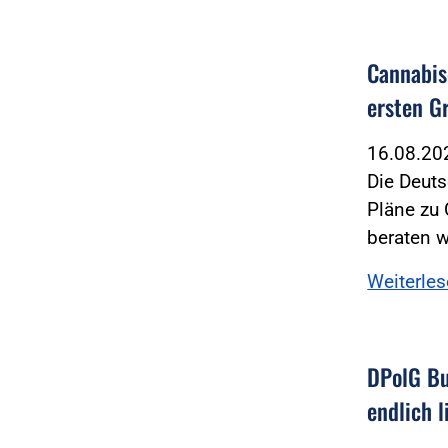
Cannabis
ersten G
16.08.2
Die Deuts
Pläne zu 
beraten 
Weiterle
DPolG Bu
endlich l