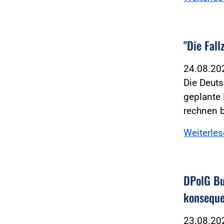
"Die Fal
24.08.2
Die Deuts
geplante 
rechnen b
Weiterle
DPolG Bu
konseque
23.08.2