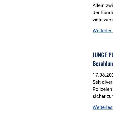
Allein zw
der Bunde
viele wie
Weiterle
JUNGE PO
Bezahlun
17.08.2
Seit dive
Polizeie
sicher zu
Weiterle