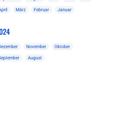
April
März
Februar
Januar
024
Dezember
November
Oktober
September
August