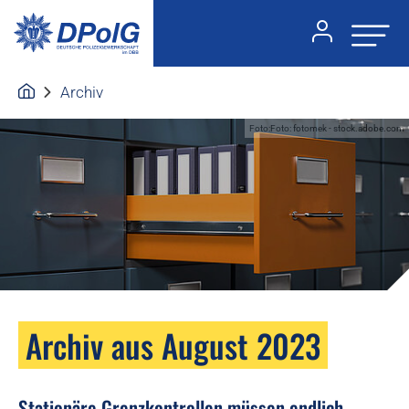
Archiv
Foto:Foto: fotomek - stock.adobe.com
Archiv aus August 2023
Stationäre Grenzkontrollen müssen endlich