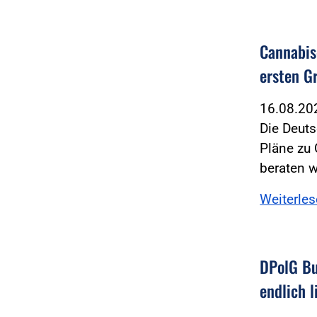
Cannabis
ersten G
16.08.2
Die Deuts
Pläne zu 
beraten 
Weiterle
DPolG Bu
endlich l