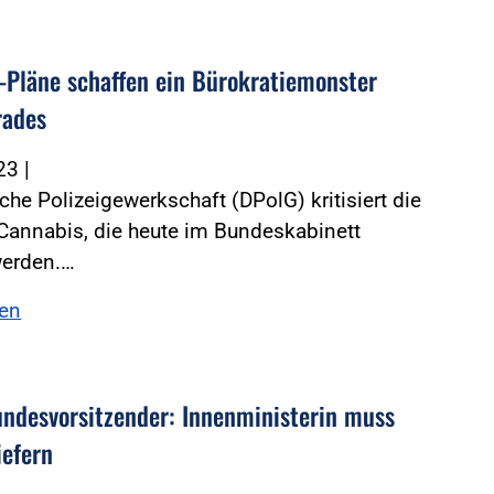
-Pläne schaffen ein Bürokratiemonster
rades
023
|
che Polizeigewerkschaft (DPolG) kritisiert die
Cannabis, die heute im Bundeskabinett
werden.…
sen
ndesvorsitzender: Innenministerin muss
iefern