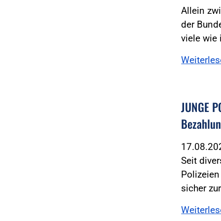
Allein zw
der Bunde
viele wie
Weiterle
JUNGE PO
Bezahlun
17.08.2
Seit dive
Polizeie
sicher zu
Weiterle