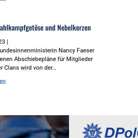
ahlkampfgetöse und Nebelkerzen
023
|
Bundesinnenministerin Nancy Faeser
enen Abschiebepläne für Mitglieder
er Clans wird von der…
sen