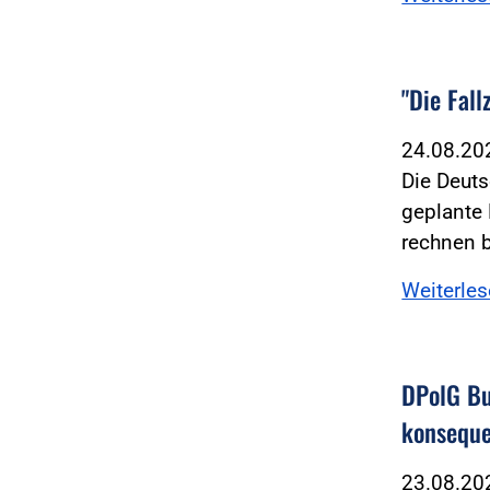
"Die Fal
24.08.2
Die Deuts
geplante 
rechnen b
Weiterle
DPolG Bu
konseque
23.08.2