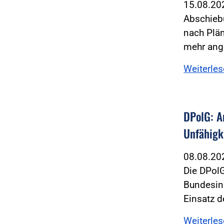
15.08.2
Abschiebu
nach Plän
mehr ang
Weiterle
DPolG: A
Unfähigk
08.08.2
Die DPolG
Bundesin
Einsatz d
Weiterle