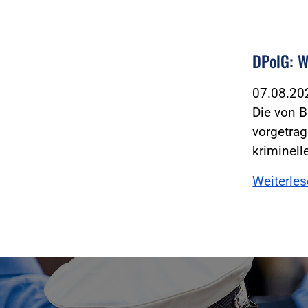
DPolG: W
07.08.2
Die von 
vorgetrag
kriminell
Weiterle