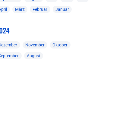
April
März
Februar
Januar
024
Dezember
November
Oktober
September
August