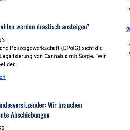
lzahlen werden drastisch ansteigen"
2
023
|
che Polizeigewerkschaft (DPolG) sieht die
Legalisierung von Cannabis mit Sorge. "Wir
ei der…
sen
ndesvorsitzender: Wir brauchen
nte Abschiebungen
023
|