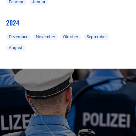
Februar
Januar
2024
Dezember
November
Oktober
September
August