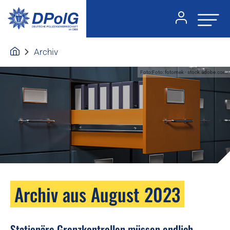
Archiv
Foto:Foto: fotomek - stock.adobe.com
Archiv aus August 2023
Stationäre Grenzkontrollen müssen endlich