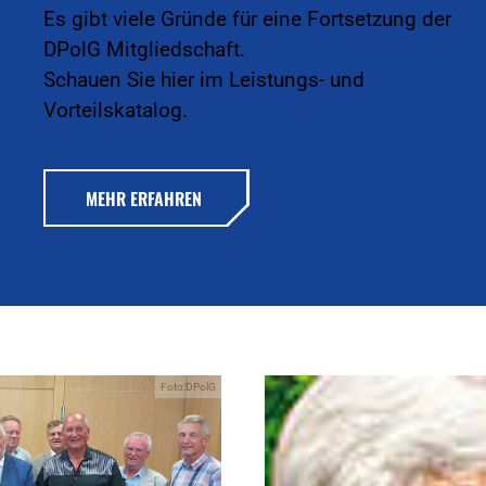
Es gibt viele Gründe für eine Fortsetzung der
DPolG Mitgliedschaft.
Schauen Sie hier im Leistungs- und
Vorteilskatalog.
MEHR ERFAHREN
Foto:DPolG