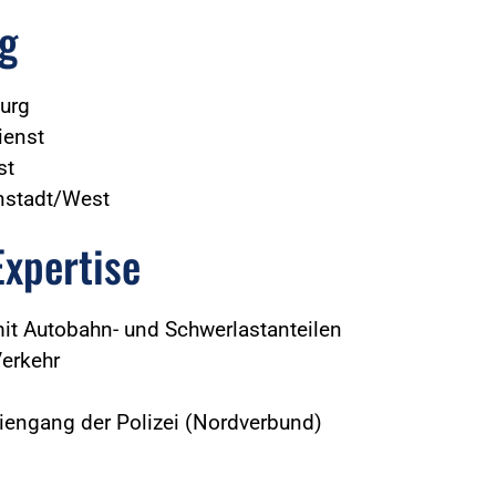
g
burg
ienst
st
enstadt/West
Expertise
it Autobahn- und Schwerlastanteilen
Verkehr
iengang der Polizei (Nordverbund)