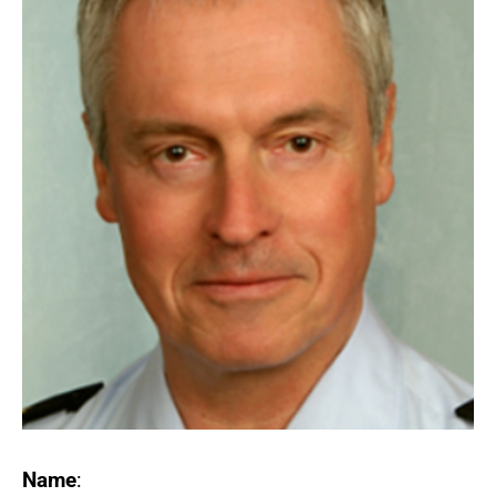
Name
: