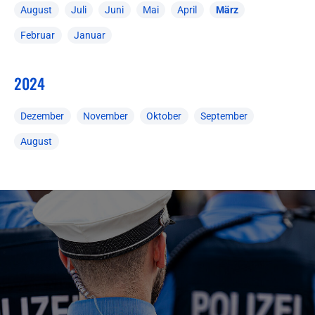
August
Juli
Juni
Mai
April
März
Februar
Januar
2024
Dezember
November
Oktober
September
August