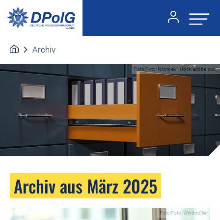
Archiv
Foto:Foto: fotomek - stock.adobe.com
Archiv aus März 2025
Foto:Foto: Windmüller