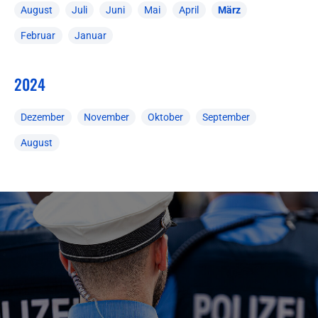
August
Juli
Juni
Mai
April
März
Februar
Januar
2024
Dezember
November
Oktober
September
August