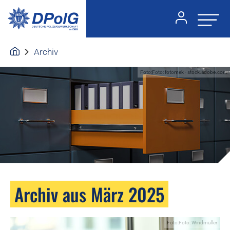
Archiv
Foto:Foto: fotomek - stock.adobe.com
Archiv aus März 2025
Foto:Foto: Windmüller