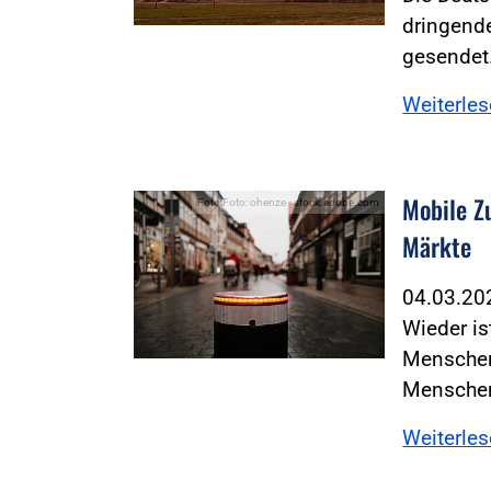
dringende
gesendet
Weiterle
Mobile Z
Foto:Foto: ohenze - stock.adobe.com
Märkte
04.03.2
Wieder is
Menschen
Mensche
Weiterle