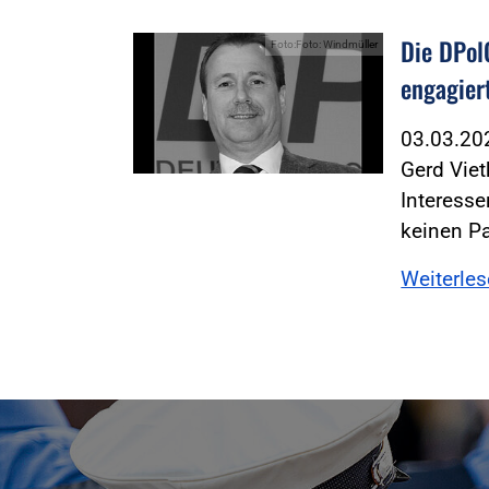
Die DPol
Foto:Foto: Windmüller
engagier
03.03.2
Gerd Viet
Interesse
keinen P
Weiterle