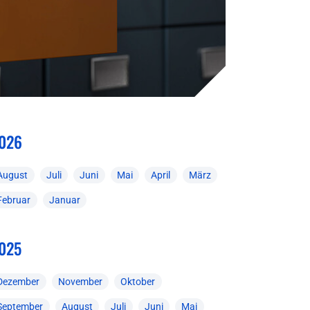
026
August
Juli
Juni
Mai
April
März
Februar
Januar
025
Dezember
November
Oktober
September
August
Juli
Juni
Mai