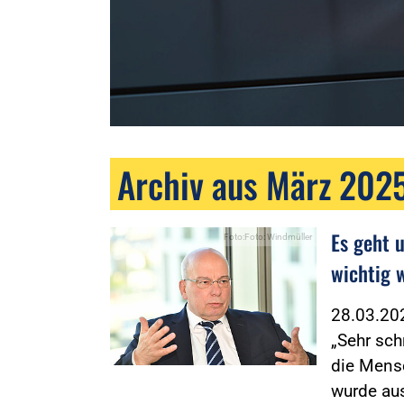
Archiv aus März 202
Es geht u
Foto:Foto: Windmüller
wichtig 
28.03.2
„Sehr sch
die Mensc
wurde a