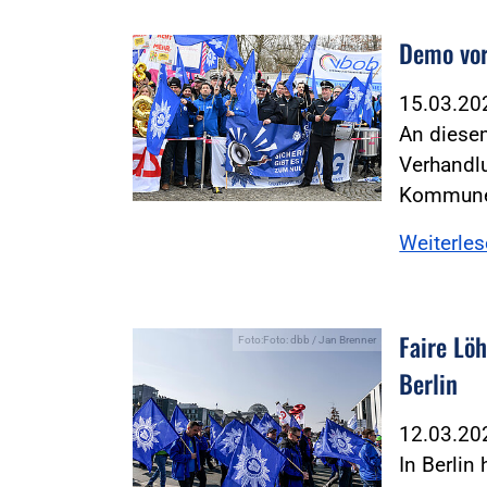
Demo vor
Foto:Foto: Windmüller
15.03.2
An diese
Verhandl
Kommunen
Weiterle
Faire Löh
Foto:Foto: dbb / Jan Brenner
Berlin
12.03.2
In Berlin