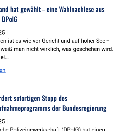
and hat gewählt – eine Wahlnachlese aus
r DPolG
025
|
en ist es wie vor Gericht und auf hoher See –
weiß man nicht wirklich, was geschehen wird.
bei…
sen
rdert sofortigen Stopp des
ufnahmeprogramms der Bundesregierung
025
|
che Polizeigewerkschaft (DPolG) hat einen