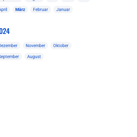
April
März
Februar
Januar
024
Dezember
November
Oktober
September
August