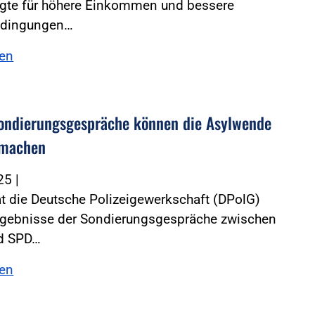
igte für höhere Einkommen und bessere
edingungen…
sen
ondierungsgespräche können die Asylwende
 machen
025
|
at die Deutsche Polizeigewerkschaft (DPolG)
Ergebnisse der Sondierungsgespräche zwischen
d SPD…
sen