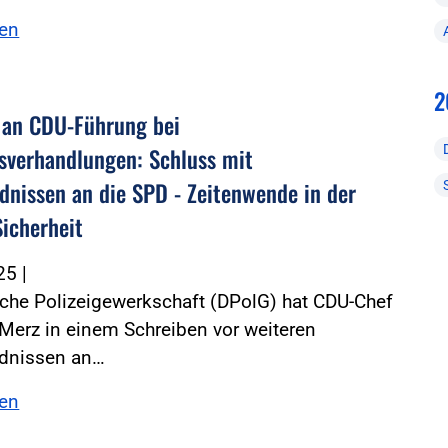
sen
2
an CDU-Führung bei
nsverhandlungen: Schluss mit
dnissen an die SPD - Zeitenwende in der
Sicherheit
025
|
che Polizeigewerkschaft (DPolG) hat CDU-Chef
 Merz in einem Schreiben vor weiteren
dnissen an…
sen