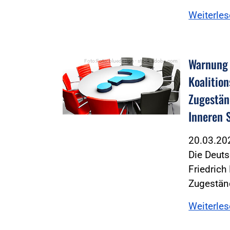
Weiterle
Warnung 
Foto:Foto: bluedesign - stock.adobe.com
Koalitio
Zugestän
Inneren 
20.03.2
Die Deuts
Friedrich
Zugestän
Weiterle