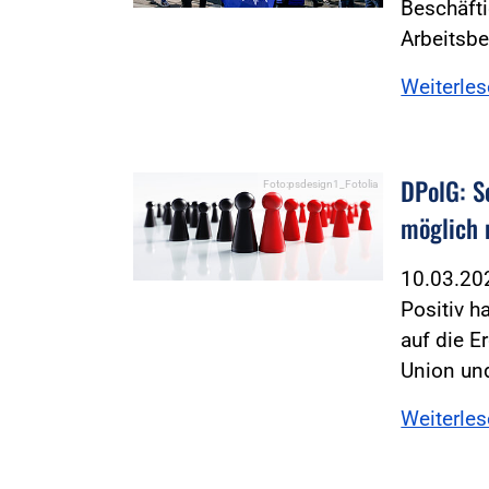
Beschäft
Arbeitsb
Weiterle
DPolG: S
Foto:psdesign1_Fotolia
möglich
10.03.2
Positiv h
auf die 
Union un
Weiterle