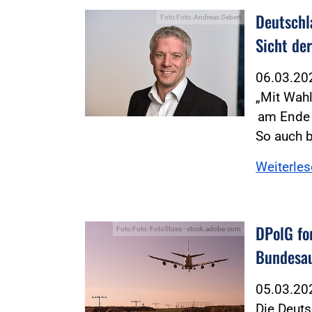
Deutschl
Foto:Foto: Andreas Gebert
Sicht de
06.03.2
„Mit Wahl
am Ende 
So auch 
Weiterle
DPolG fo
Foto:Foto: FotoStuss - stock.adobe.com
Bundesa
05.03.2
Die Deuts