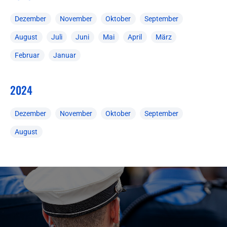
Dezember
November
Oktober
September
August
Juli
Juni
Mai
April
März
Februar
Januar
2024
Dezember
November
Oktober
September
August