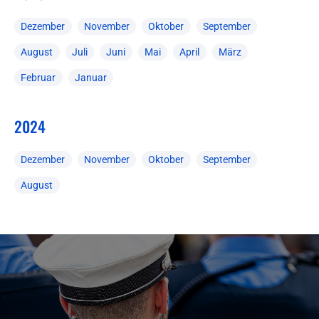
Dezember
November
Oktober
September
August
Juli
Juni
Mai
April
März
Februar
Januar
2024
Dezember
November
Oktober
September
August