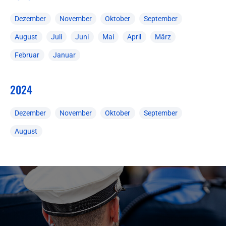
Dezember
November
Oktober
September
August
Juli
Juni
Mai
April
März
Februar
Januar
2024
Dezember
November
Oktober
September
August