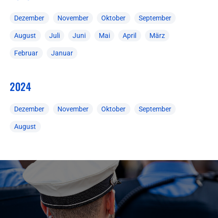
Dezember
November
Oktober
September
August
Juli
Juni
Mai
April
März
Februar
Januar
2024
Dezember
November
Oktober
September
August